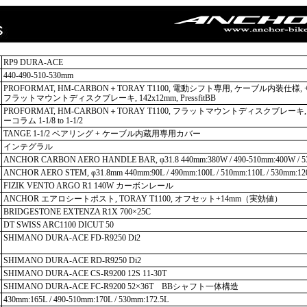
RP9 DURA-ACE
440-490-510-530mm
PROFORMAT, HM-CARBON＋TORAY T1100, 電動シフト専用, ケーブル内装仕様, 
フラットマウントディスクブレーキ, 142x12mm, PressfitBB
PROFORMAT, HM-CARBON＋TORAY T1100, フラットマウントディスクブレーキ, 1
ーコラム 1-1/8 to 1-1/2
TANGE 1-1/2 ベアリング + ケーブル内蔵用専用カバー
インテグラル
ANCHOR CARBON AERO HANDLE BAR, φ31.8 440mm:380W / 490-510mm:400W /
ANCHOR AERO STEM, φ31.8mm 440mm:90L / 490mm:100L / 510mm:110L / 530mm:12
FIZIK VENTO ARGO R1 140W カーボンレール
ANCHOR エアロシートポスト, TORAY T1100, オフセット+14mm（実効値）
BRIDGESTONE EXTENZA R1X 700×25C
DT SWISS ARC1100 DICUT 50
SHIMANO DURA-ACE FD-R9250 Di2
SHIMANO DURA-ACE RD-R9250 Di2
SHIMANO DURA-ACE CS-R9200 12S 11-30T
SHIMANO DURA-ACE FC-R9200 52×36T BBシャフト一体構造
430mm:165L / 490-510mm:170L / 530mm:172.5L