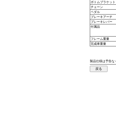
ボトムブラケット
チェーン
ペダル
ブレーキアーチ
ブレーキレバー
付属品
フレーム重量
完成車重量
製品仕様は予告な