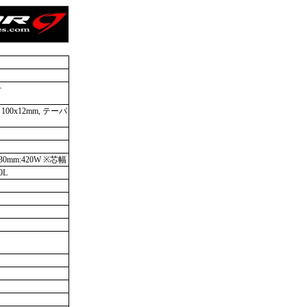
+
00x12mm, テーパ
 530mm:420W ※芯幅
0L