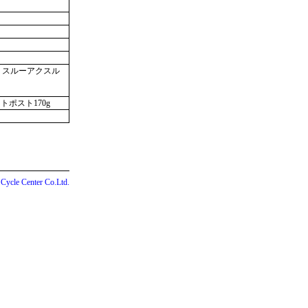
S スルーアクスル
ートポスト170g
cle Center Co.Ltd.