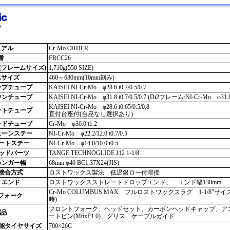
リアル
Cr-Mo ORDER
番
FRCC26
(フレームサイズ)
1,710g(550 SIZE)
ムサイズ
460～630mm(10mm刻み)
ップチューブ
KAISEI NI-Cr-Mo φ28.6 t0.7/0.5/0.7
ウンチューブ
KAISEI NI-Cr-Mo φ31.8 t0.7/0.5/0.7 (Di2フレーム:NI-Cr-Mo φ31.8 t
KAISEI NI-Cr-Mo φ28.6 t0.65/0.5/0.8
ートチューブ
直付台座付(台座なし選択あり)
ッドチューブ
Cr-Mo φ36.0 t1.2
ェーンステー
NI-Cr-Mo φ22.2/12.0 t0.7/0.5
ートステー
NI-Cr-Mo φ14.0/10.0 t0.5
ッドパーツ
TANGE TECHNOGLIDE J12 1-1/8"
ハンガー幅
68mm φ40 BC1.37X24(JIS)
接合方式
ロストワックス製法 低温銀ロー付溶接
エンド
ロストワックスストレートドロップエンド、 エンド幅130mm
Cr-Mo COLUMBUS MAX フルロストワックスラグ 1-1/8"サイズ 76
フォーク
時)
フロントフォーク、ヘッドセット、カーボンヘッドキャップ、ア
属品
ートピン(M6xP1.0)、グリス ケーブルガイド
能タイヤサイズ
700×26C