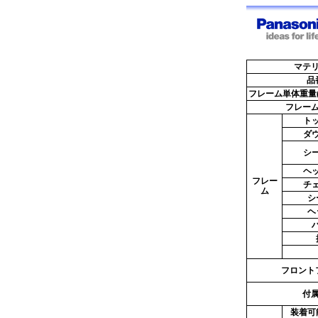
マテ
品
フレーム単体重量
フレー
ト
ダ
シ
ヘ
フレー
チ
ム
シ
ヘ
フロント
付
装着可