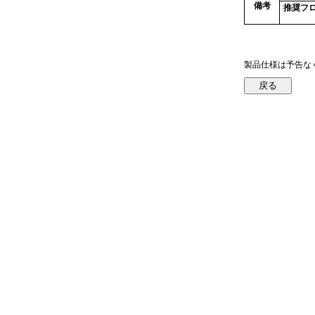
備考
推奨フ
製品仕様は予告な