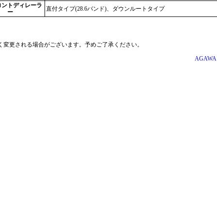
ロントディレーラ
直付タイプ(28.6バンド)、ダウンルートタイプ
ー
く変更される場合がございます。予めご了承ください。
AGAWA Cy