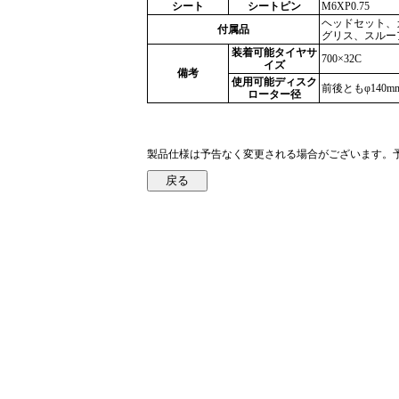
シート
シートピン
M6XP0.75
ヘッドセット、
付属品
グリス、スルーアクスル
装着可能タイヤサ
700×32C
イズ
備考
使用可能ディスク
前後ともφ140m
ローター径
製品仕様は予告なく変更される場合がございます。