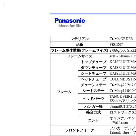
:
マテリアル
Cr-Mo ORDER
品番
FRCD07
フレーム単体重量(フレームサイズ)
2,066g(550 SIZE)
フレームサイズ
460～610mm(1
トップチューブ
KAISEI ULTIMA01
ダウンチューブ
KAISEI ULTIMA02
シートチューブ
KAISEI ULTIM
ヘッドチューブ
COLUMBUS HSS 
チェーンステー
Cr-Mo φ22.2/12.0
シートステー
Cr-Mo φ14.0/10.0
フレーム
TANGE SEIKI
ヘッドパーツ
ZS44/ベアリン
ハンガー幅
68mmBC1.37X24
接合方式
ロストワックス
オリジナルエンド
エンド
ド幅142mm
フルカーボンフォーク 1
フロントフォーク
12mmE-Thr