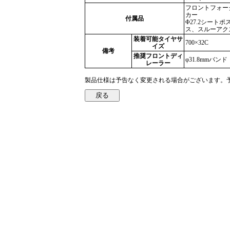
フロントフォー
カー
付属品
Φ27.2シート
ス、スルーアクスル・S
装着可能タイヤサ
700×32C
イズ
備考
推奨フロントディ
φ31.8mmバ
レーラー
製品仕様は予告なく変更される場合がございます。