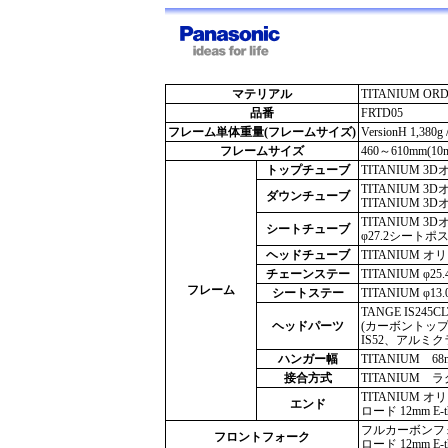
マテリアル
TITANIUM OR
品番
FRTD05
フレーム単体重量(フレームサイズ)
VersionH 1,380g 
フレームサイズ
460～610mm(1
トップチューブ
TITANIUM 3Dオ
TITANIUM 3Dオ
ダウンチューブ
TITANIUM 3Dオ
TITANIUM 3Dオ
シートチューブ
φ27.2シート
ヘッドチューブ
TITANIUM
チェーンステー
TITANIUM φ25.4/
フレーム
シートステー
TITANIUM φ13.0
TANGE IS245CL
ヘッドパーツ
(カーボントップカ
IS52、アルミ
ハンガー幅
TITANIUM 68
接合方式
TITANIUM 
TITANIUM 
エンド
ロード 12mm 
フルカーボンフォーク 
フロントフォーク
ロード 12mm 