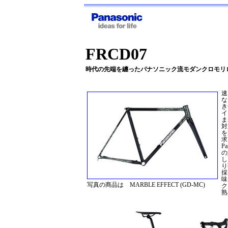
FRCD07
時代の先端を纏ったパナソニック流モダンクロモリ
速
な
き
イ
ま
対
を
求
P
の
し
り
採
味
写真の商品は MARBLE EFFECT (GD-MC)
ク
熟