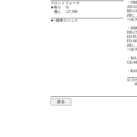
・ORI
フロントフォーク
AD-GD
★有り \0
BD-CG
無し -\27,500
(但
+\18,7
★=標準スペック
・MIR
DD-CS
ED-PL
FD-ML
(但
+\18,7
・MAR
GD-MC
・RACI
ロゴ
\0