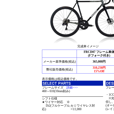
完成車イメージ
FRCD07 フレーム単
(Fフォーク付き)
メーカー基準価格(税込)
365,000円
310,250円
弊社販売価格(税込)
15%Off
表示価格は税込価格です。
フレームサイズ
詳細>>>
フレ
460～610(10mm刻み)
・1COL
※光
シフト仕様
但し
★ワイヤー対応 \0
(オーロ
Di2(フルケーブル,セミワイヤレス対
(レイン
応) +\11,000